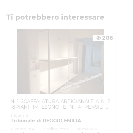
Emilia
Numeri di telefono
:
0522/513174
Fax
:
0522/271150
Ti potrebbero interessare
Email/PEC
:
ivgre@ivgreggioemilia.it
Skype
:
@ivgreggioemilia
206
N. 1 SCAFFALATURA ARTIGIANALE A N. 2
RIPIANI IN LEGNO E N. 4 PENSILI A
MURO I...
Tribunale
Tribunale di REGGIO EMILIA
Numero RGE
Codice lotto
Numero IVG