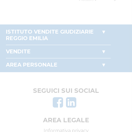
ISTITUTO VENDITE GIUDIZIARIE
REGGIO EMILIA
Accesso autorità giudiziaria
VENDITE
Come partecipare alle aste
Immobili
Perché comprare all'asta
AREA PERSONALE
Beni mobili
Il mio profilo
Crediti e valori
I miei preferiti
Aziende
Le mie ricerche
SEGUICI SUI SOCIAL
Altro
AREA LEGALE
Informativa privacy