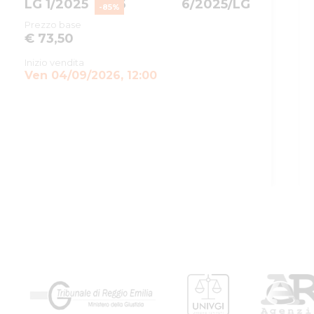
LG 1/2025
356
6/2025/LG
-
85
%
Prezzo base
€ 73,50
Inizio vendita
Ven 04/09/2026, 12:00