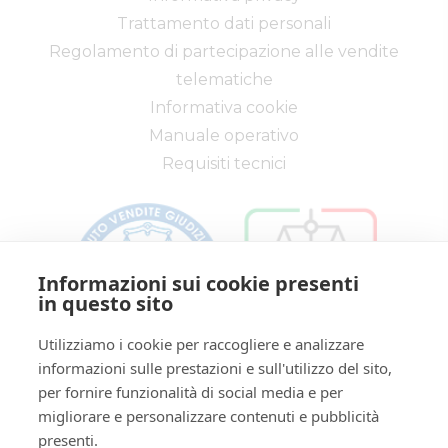
Trattamento dati personali
Regolamento di partecipazione alle vendite
telematiche
Informativa cookie
Manuale operativo
Requisiti tecnici
Informazioni sui cookie presenti
in questo sito
Utilizziamo i cookie per raccogliere e analizzare
informazioni sulle prestazioni e sull'utilizzo del sito,
Via Saragat, 19 - Reggio Emilia 42124 - RE
per fornire funzionalità di social media e per
Tel:
0522/513174
| Fax:
0522/271150
migliorare e personalizzare contenuti e pubblicità
Partita IVA:
02071810358
presenti.