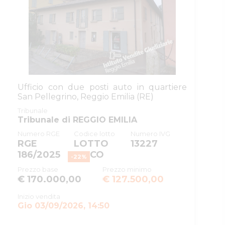
procedura
ID procedura
608350
giudiziaria
ID registro
PROCEDURE_CONCORSUALI
ID rito
NFAL
ID tribunale
0350330099
Ufficio con due posti auto in quartiere
San Pellegrino, Reggio Emilia (RE)
Tribunale
Tribunale di REGGIO EMILIA
Tribunale
Registro
PROCEDURE CONCORSUALI
Tribunale di REGGIO EMILIA
Numero RGE
Codice lotto
Numero IVG
Rito
FALLIMENTARE (NUOVO RITO)
RGE
LOTTO
13227
Numero
15
186/2025
UNICO
-
22
%
procedura
Prezzo base
Prezzo minimo
€ 170.000,00
€ 127.500,00
Anno
2020
procedura
Inizio vendita
Gio 03/09/2026, 14:50
SOGGETTI
5081508
Istituto