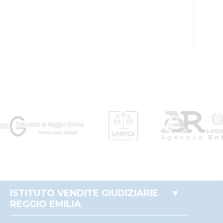
Vendite
RSSRCC64B29A509I
Giudiziarie
Istituto vendite giudiziarie di re
emilia
Ivg
ivgimmobili@ivgreggioemilia.it
0522513174
false
true
Giudice
5081509
Stanzani maserati
Niccolo'
false
ISTITUTO VENDITE GIUDIZIARIE
false
REGGIO EMILIA
Delegato alla
5081510
Accesso autorità giudiziaria
vendita