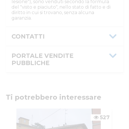
lesione"), sono venduti secondo la formula
del "visto e piaciuto", nello stato di fatto e di
diritto in cui si trovano, senza alcuna
garanzia.
CONTATTI
Istituto Vendite Giudiziarie Reggio
Emilia
PORTALE VENDITE
Numeri di telefono
:
0522/513174
PUBBLICHE
Fax
:
0522/271150
Email/PEC
:
ivgre@ivgreggioemilia.it
Skype
:
@ivgreggioemilia
Message ID
42e829bd-9e0d-11f0-9a40-0a58
Custode
ID inserzione
4406355
ISTITUTO VENDITE GIUDIZIARIE DI REGGIO EMILIA
PVP
Ti potrebbero interessare
IVG
Numeri di telefono
:
0522513174
Tipologia
giudiziaria
Email/PEC
:
ivgimmobili@ivgreggioemilia.it
inserzione
527
ID procedura
608350
Tipo
giudiziaria