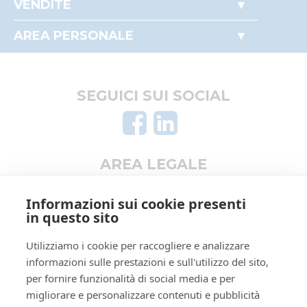
VENDITE
RCAGNN68B01F839R
Come partecipare alle aste
Immobili
Arico'
Perché comprare all'asta
AREA PERSONALE
Beni mobili
Giovanni
Il mio profilo
Crediti e valori
I miei preferiti
giovanni.arico@postacertificata.no
Aziende
Le mie ricerche
0522271642
SEGUICI SUI SOCIAL
Altro
true
false
Curatore
5081511
AREA LEGALE
Zucca
Informativa privacy
Mirco
Informazioni sui cookie presenti
Trattamento dati personali
in questo sito
0522840380
Regolamento di partecipazione alle vendite
false
Utilizziamo i cookie per raccogliere e analizzare
telematiche
informazioni sulle prestazioni e sull'utilizzo del sito,
false
Informativa cookie
per fornire funzionalità di social media e per
Manuale operativo
ID lotto
2285205
migliorare e personalizzare contenuti e pubblicità
Requisiti tecnici