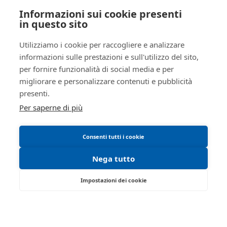
Informativa privacy
Informazioni sui cookie presenti
SOGGETTI
Trattamento dati personali
in questo sito
Regolamento di partecipazione alle vendite
5256598
Delegato alla
Utilizziamo i cookie per raccogliere e analizzare
vendita
telematiche
FRRRFL62D65H223N
informazioni sulle prestazioni e sull'utilizzo del sito,
Informativa cookie
Ferretti
per fornire funzionalità di social media e per
Manuale operativo
migliorare e personalizzare contenuti e pubblicità
Raffaella
Requisiti tecnici
presenti.
true
Per saperne di più
false
Giudice
5256599
Consenti tutti i cookie
Sommariva
Nega tutto
Camilla
false
Impostazioni dei cookie
false
Via Saragat, 19 - Reggio Emilia 42124 - RE
Custode
5256640
Tel:
0522/513174
| Fax:
0522/271150
Partita IVA:
02071810358
RSSRCC64B29A509I