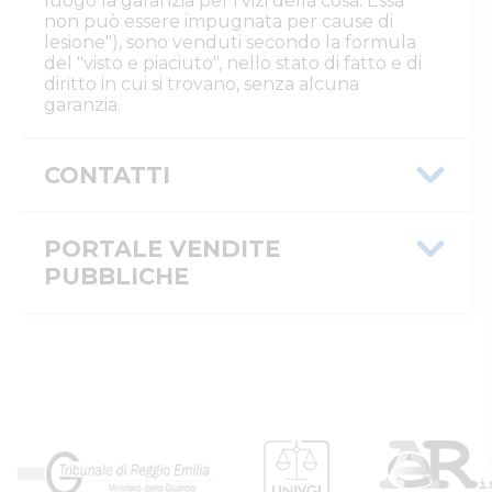
luogo la garanzia per i vizi della cosa. Essa
non può essere impugnata per cause di
lesione"), sono venduti secondo la formula
del "visto e piaciuto", nello stato di fatto e di
diritto in cui si trovano, senza alcuna
garanzia.
CONTATTI
Istituto Vendite Giudiziarie Reggio
Emilia
PORTALE VENDITE
Numeri di telefono
:
0522/513174
PUBBLICHE
Fax
:
0522/271150
Email/PEC
:
ivgre@ivgreggioemilia.it
Skype
:
@ivgreggioemilia
Message ID
0001b0dc-fdf9-11f0-8f7e-
0a586442181e
Custode
ISTITUTO VENDITE GIUDIZIARIE DI REGGIO EMILIA
ID inserzione
4486813
IVG
PVP
Numeri di telefono
:
0522513174
Email/PEC
:
ivgimmobili@ivgreggioemilia.it
Tipologia
giudiziaria
inserzione