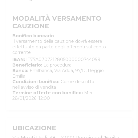
MODALITÀ VERSAMENTO
CAUZIONE
Bonifico bancario
Il versamento della cauzione dovrà essere
effettuato da parte degli offerenti sul conto
corrente
IBAN
:
IT77A0707212805000000744099
Beneficiario
:
La procedura
Banca
:
Emilbanca, Via Adua, 97/D, Reggio
Emilia
Condizioni bonifico
:
Come descritto
nell'avviso di vendita
Termine offerte con bonifico
:
Mer
28/01/2026, 12:00
UBICAZIONE
Via Monti Urali, 38 - 42122 Reggio nell'Emilia