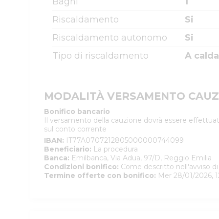
Bagni
1
Riscaldamento
Si
Riscaldamento autonomo
Si
Tipo di riscaldamento
A calda
MODALITÀ VERSAMENTO CAUZ
Bonifico bancario
Il versamento della cauzione dovrà essere effettuat
sul conto corrente
IBAN
:
IT77A0707212805000000744099
Beneficiario
:
La procedura
Banca
:
Emilbanca, Via Adua, 97/D, Reggio Emilia
Condizioni bonifico
:
Come descritto nell'avviso di
Termine offerte con bonifico
:
Mer 28/01/2026, 1