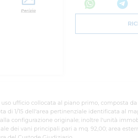
Perizia
RI
so ufficio collocata al piano primo, composta da ser
ta di 1/15 dell'area pertinenziale identificata al m
o alla configurazione originale; inoltre l'unità immob
le dei vani principali pari a mq. 92,00; area estern