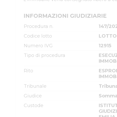
INFORMAZIONI GIUDIZIARIE
Procedura n.
147/20
Codice lotto
LOTTO
Numero IVG
12915
Tipo di procedura
ESECUZ
IMMOBI
Rito
ESPRO
IMMOBI
Tribunale
Tribun
Giudice
Sommar
Custode
ISTITU
GIUDIZ