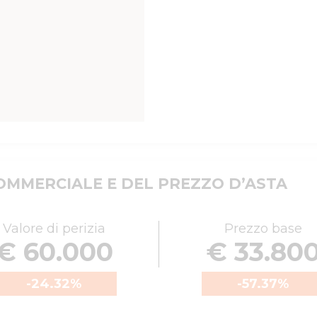
MMERCIALE E DEL PREZZO D’ASTA
Valore di perizia
Prezzo base
€ 60.000
€ 33.80
-24.32
%
-57.37
%