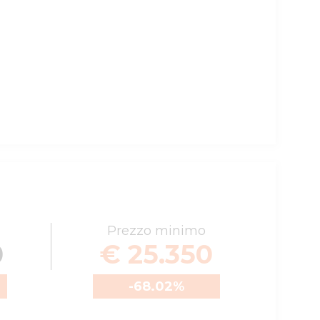
Prezzo minimo
0
€ 25.350
-68.02
%