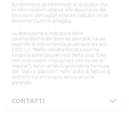
Si informano gli interessati all'acquisto che
le informazioni relative alle descrizioni dei
beni sono dettagliatamente indicate nella
documentazione allegata.
La descrizione è indicativa delle
caratteristiche dei beni da alienarsi, i quali
essendo di provenienza giudiziaria (ex art.
2922 c.c. "Nella vendita forzata non ha
luogo la garanzia per i vizi della cosa. Essa
non può essere impugnata per cause di
lesione"), sono venduti secondo la formula
del "visto e piaciuto", nello stato di fatto e di
diritto in cui si trovano, senza alcuna
garanzia.
CONTATTI
Istituto Vendite Giudiziarie Reggio
Emilia
Numeri di telefono
:
0522/513174