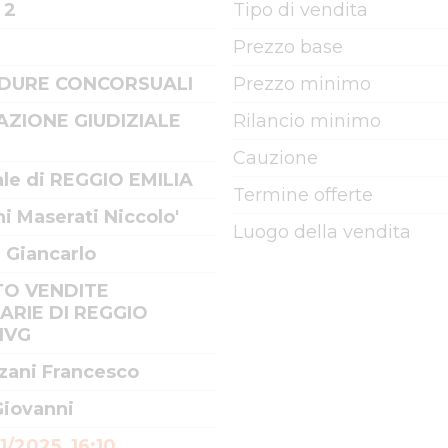
 2
Tipo di vendita
Prezzo base
DURE CONCORSUALI
Prezzo minimo
AZIONE GIUDIZIALE
Rilancio minimo
Cauzione
ale di REGGIO EMILIA
Termine offerte
i Maserati Niccolo'
Luogo della vendita
i Giancarlo
TO VENDITE
IARIE DI REGGIO
 IVG
zani Francesco
Giovanni
11/2025, 16:10