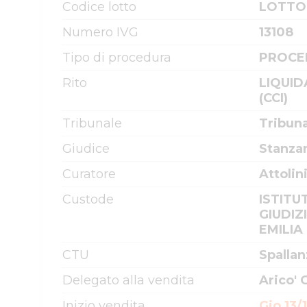
Codice lotto
LOTTO
Numero IVG
13108
Tipo di procedura
PROCE
Rito
LIQUID
(CCI)
Tribunale
Tribun
Giudice
Stanzan
Curatore
Attolin
Custode
ISTITU
GIUDIZ
EMILIA
CTU
Spallan
Delegato alla vendita
Arico' 
Inizio vendita
Gio 13/