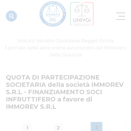
IMMOREV
S.R.L -
FINANZIAMENT...
Istituto Vendite Giudiziarie Reggio Emilia
Il portale della aste online autorizzato dal Ministero
della Giustizia
QUOTA DI PARTECIPAZIONE 
SOCIETARIA della società IMMOREV 
S.R.L - FINANZIAMENTO SOCI 
INFRUTTIFERO a favore di 
IMMOREV S.R.L
3
1
2