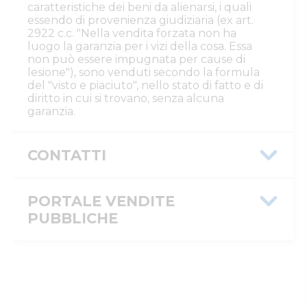
caratteristiche dei beni da alienarsi, i quali
essendo di provenienza giudiziaria (ex art.
2922 c.c. "Nella vendita forzata non ha
luogo la garanzia per i vizi della cosa. Essa
non può essere impugnata per cause di
lesione"), sono venduti secondo la formula
del "visto e piaciuto", nello stato di fatto e di
diritto in cui si trovano, senza alcuna
garanzia.
CONTATTI
Istituto Vendite Giudiziarie Reggio
Emilia
PORTALE VENDITE
Numeri di telefono
:
0522/513174
PUBBLICHE
Fax
:
0522/271150
Email/PEC
:
ivgre@ivgreggioemilia.it
Skype
:
@ivgreggioemilia
Message ID
0f365f3d-3f24-11f1-b63f-
0a586442160d
ID inserzione
4499223
PVP