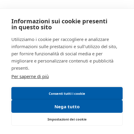
Anno
2019
AREA LEGALE
procedura
Informazioni sui cookie presenti
Informativa privacy
SOGGETTI
in questo sito
Trattamento dati personali
5283493
Istituto
Regolamento di partecipazione alle vendite
Utilizziamo i cookie per raccogliere e analizzare
Vendite
RSSRCC64B29A509I
informazioni sulle prestazioni e sull'utilizzo del sito,
Giudiziarie
telematiche
per fornire funzionalità di social media e per
Istituto vendite giudiziarie di
Informativa cookie
reggio emilia
migliorare e personalizzare contenuti e pubblicità
Manuale operativo
presenti.
Ivg
Requisiti tecnici
Per saperne di più
ivgre@ivgreggioemilia.it
0522513174
Consenti tutti i cookie
true
true
Nega tutto
ID lotto
2366836
Impostazioni dei cookie
Primo
2366836
identificativo