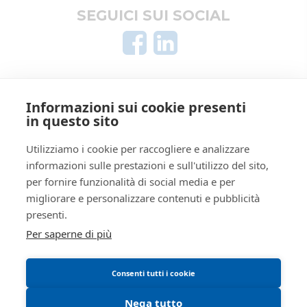
Le mie ricerche
SEGUICI SUI SOCIAL
Altro
AREA LEGALE
Informazioni sui cookie presenti
Informativa privacy
in questo sito
Trattamento dati personali
Regolamento di partecipazione alle vendite
Utilizziamo i cookie per raccogliere e analizzare
informazioni sulle prestazioni e sull'utilizzo del sito,
telematiche
per fornire funzionalità di social media e per
Informativa cookie
migliorare e personalizzare contenuti e pubblicità
Manuale operativo
presenti.
Requisiti tecnici
Per saperne di più
Consenti tutti i cookie
Nega tutto