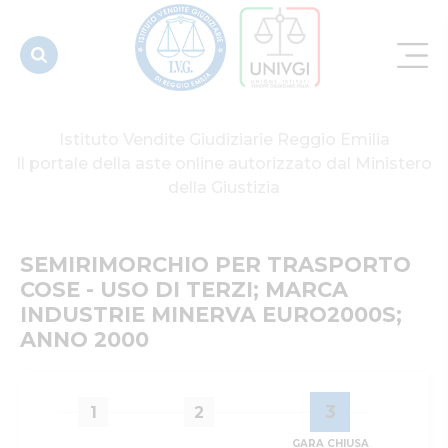
MARCA
INDUSTRIE
MINERVA
EURO...
Istituto Vendite Giudiziarie Reggio Emilia
Il portale della aste online autorizzato dal Ministero
della Giustizia
SEMIRIMORCHIO PER TRASPORTO 
COSE - USO DI TERZI; MARCA 
INDUSTRIE MINERVA EURO2000S; 
ANNO 2000
3
1
2
GARA CHIUSA