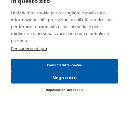
in questo sito
Regolamento di partecipazione alle vendite
Utilizziamo i cookie per raccogliere e analizzare
telematiche
informazioni sulle prestazioni e sull'utilizzo del sito,
Informativa cookie
per fornire funzionalità di social media e per
Manuale operativo
migliorare e personalizzare contenuti e pubblicità
Requisiti tecnici
presenti.
Per saperne di più
Consenti tutti i cookie
Nega tutto
Impostazioni dei cookie
Via Saragat, 19 - Reggio Emilia 42124 - RE
Tel:
0522/513174
| Fax:
0522/271150
Partita IVA:
02071810358
Email:
ivgre@ivgreggioemilia.it