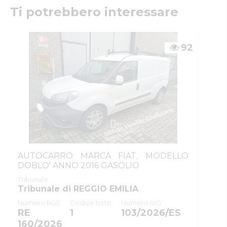
Fax
:
0522/271150
Ti potrebbero interessare
Email/PEC
:
ivgre@ivgreggioemilia.it
Skype
:
@ivgreggioemilia
92
AUTOCARRO MARCA FIAT, MODELLO
DOBLO' ANNO 2016 GASOLIO
Tribunale
Tribunale di REGGIO EMILIA
Numero RGE
Codice lotto
Numero IVG
RE
1
103/2026/ES
160/2026