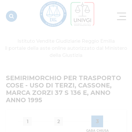
CASSONE,
MARCA
ZORZI 37 S
13...
Istituto Vendite Giudiziarie Reggio Emilia
Il portale della aste online autorizzato dal Ministero
della Giustizia
SEMIRIMORCHIO PER TRASPORTO 
COSE - USO DI TERZI, CASSONE, 
MARCA ZORZI 37 S 136 E, ANNO 
ANNO 1995
3
1
2
GARA CHIUSA