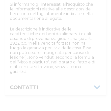
Si informano gli interessati all'acquisto che
le informazioni relative alle descrizioni dei
beni sono dettagliatamente indicate nella
documentazione allegata.
La descrizione è indicativa delle
caratteristiche dei beni da alienarsi, i quali
essendo di provenienza giudiziaria (ex art.
2922 c.c. "Nella vendita forzata non ha
luogo la garanzia per i vizi della cosa. Essa
non può essere impugnata per cause di
lesione"), sono venduti secondo la formula
del "visto e piaciuto", nello stato di fatto e di
diritto in cui si trovano, senza alcuna
garanzia.
CONTATTI
Istituto Vendite Giudiziarie Reggio
Emilia
Numeri di telefono
:
0522/513174