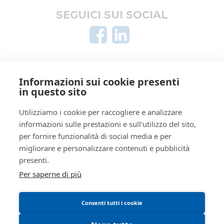
Aziende
Le mie ricerche
SEGUICI SUI SOCIAL
Altro
Rito
LIQUIDAZIONE GIUDIZIALE
(CCI)
Numero
15
procedura
AREA LEGALE
Anno
2026
procedura
Informazioni sui cookie presenti
Informativa privacy
in questo sito
SOGGETTI
Trattamento dati personali
Regolamento di partecipazione alle vendite
Utilizziamo i cookie per raccogliere e analizzare
5490057
Istituto
informazioni sulle prestazioni e sull'utilizzo del sito,
Vendite
telematiche
RSSRCC64B29A509I
Giudiziarie
per fornire funzionalità di social media e per
Informativa cookie
Istituto vendite giudiziarie di
migliorare e personalizzare contenuti e pubblicità
Manuale operativo
reggio emilia
presenti.
Requisiti tecnici
Ivg
Per saperne di più
ivgre@ivgreggioemilia.it
0522513174
Consenti tutti i cookie
true