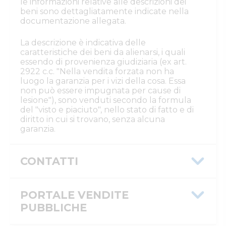
le informazioni relative alle descrizioni dei
beni sono dettagliatamente indicate nella
documentazione allegata.
La descrizione è indicativa delle
caratteristiche dei beni da alienarsi, i quali
essendo di provenienza giudiziaria (ex art.
2922 c.c. "Nella vendita forzata non ha
luogo la garanzia per i vizi della cosa. Essa
non può essere impugnata per cause di
lesione"), sono venduti secondo la formula
del "visto e piaciuto", nello stato di fatto e di
diritto in cui si trovano, senza alcuna
garanzia.
CONTATTI
Istituto Vendite Giudiziarie Reggio
Emilia
PORTALE VENDITE
Numeri di telefono
:
0522/513174
PUBBLICHE
Fax
:
0522/271150
Email/PEC
:
ivgre@ivgreggioemilia.it