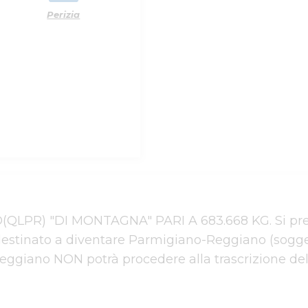
Perizia
R) "DI MONTAGNA" PARI A 683.668 KG. Si preci
 destinato a diventare Parmigiano-Reggiano (sogget
ggiano NON potrà procedere alla trascrizione dell