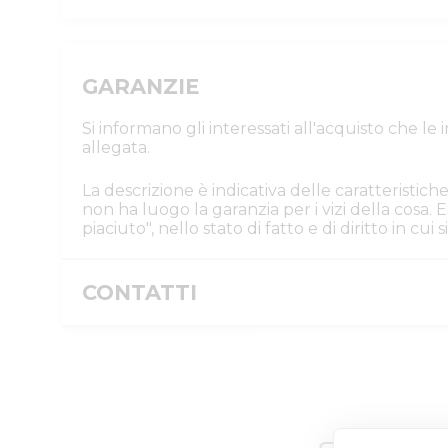
GARANZIE
Si informano gli interessati all'acquisto che l
allegata.
La descrizione è indicativa delle caratteristiche
non ha luogo la garanzia per i vizi della cosa
piaciuto", nello stato di fatto e di diritto in cu
CONTATTI
Istituto Vendite Giudiziarie Reggio Em
Numeri di telefono
:
0522/513174
Fax
:
0522/271150
Email/PEC
:
ivgre@ivgreggioemilia.it
Skype
:
@ivgreggioemilia