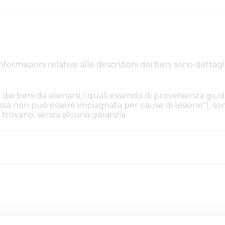
e informazioni relative alle descrizioni dei beni sono de
 dei beni da alienarsi, i quali essendo di provenienza giudi
. Essa non può essere impugnata per cause di lesione"), s
i si trovano, senza alcuna garanzia.
ilia