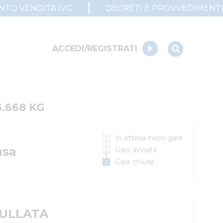
UNTO VENDITA IVG
DECRETI E PROVVEDIMENT
ACCEDI/REGISTRATI
.668 KG
In attesa inizio gara
usa
Gara avviata
Gara chiusa
ULLATA