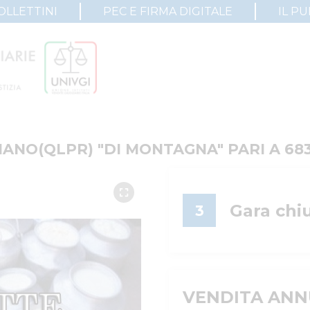
OLLETTINI
PEC E FIRMA DIGITALE
IL P
ANO(QLPR) "DI MONTAGNA" PARI A 683
Gara chi
3
VENDITA ANN