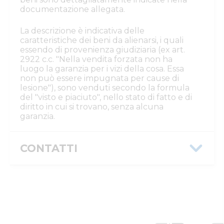
documentazione allegata.
La descrizione è indicativa delle
caratteristiche dei beni da alienarsi, i quali
essendo di provenienza giudiziaria (ex art.
2922 c.c. "Nella vendita forzata non ha
luogo la garanzia per i vizi della cosa. Essa
non può essere impugnata per cause di
lesione"), sono venduti secondo la formula
del "visto e piaciuto", nello stato di fatto e di
diritto in cui si trovano, senza alcuna
garanzia.
CONTATTI
Istituto Vendite Giudiziarie Reggio
Emilia
Numeri di telefono
:
0522/513174
Fax
:
0522/271150
Email/PEC
:
ivgre@ivgreggioemilia.it
Skype
:
@ivgreggioemilia