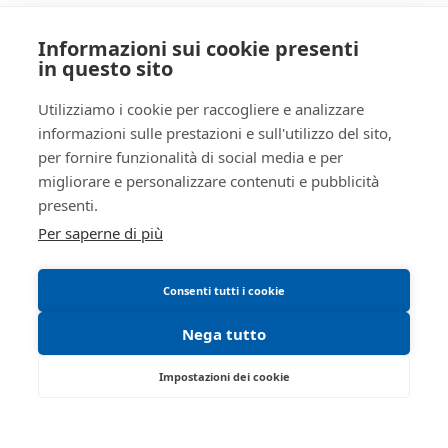
AREA LEGALE
Informazioni sui cookie presenti
Informativa privacy
in questo sito
Trattamento dati personali
Regolamento di partecipazione alle vendite
Utilizziamo i cookie per raccogliere e analizzare
informazioni sulle prestazioni e sull'utilizzo del sito,
telematiche
per fornire funzionalità di social media e per
Informativa cookie
migliorare e personalizzare contenuti e pubblicità
Manuale operativo
presenti.
Requisiti tecnici
Per saperne di più
Consenti tutti i cookie
Nega tutto
Impostazioni dei cookie
Via Saragat, 19 - Reggio Emilia 42124 - RE