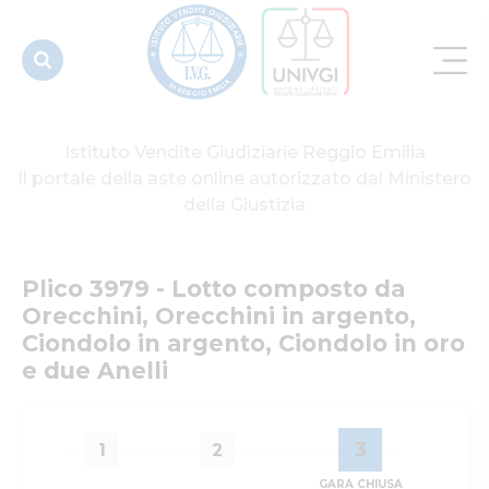
Orecchini in
argento,
Ciondolo in
a...
Istituto Vendite Giudiziarie Reggio Emilia
Il portale della aste online autorizzato dal Ministero
della Giustizia
Plico 3979 - Lotto composto da 
Orecchini, Orecchini in argento, 
Ciondolo in argento, Ciondolo in oro 
e due Anelli
3
1
2
GARA CHIUSA