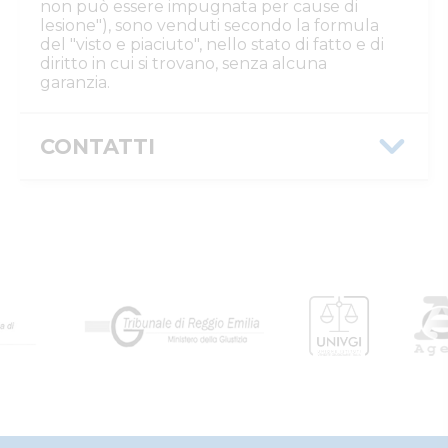
non può essere impugnata per cause di
lesione"), sono venduti secondo la formula
del "visto e piaciuto", nello stato di fatto e di
diritto in cui si trovano, senza alcuna
garanzia.
CONTATTI
Istituto Vendite Giudiziarie Reggio
Emilia
Numeri di telefono
:
0522/513174
Fax
:
0522/271150
Email/PEC
:
ivgre@ivgreggioemilia.it
Skype
:
@ivgreggioemilia