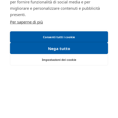
per fornire funzionalità di social media e per
Informativa cookie
migliorare e personalizzare contenuti e pubblicità
Manuale operativo
presenti.
Requisiti tecnici
Per saperne di più
Consenti tutti i cookie
Nega tutto
Impostazioni dei cookie
Via Saragat, 19 - Reggio Emilia 42124 - RE
Tel:
0522/513174
| Fax:
0522/271150
Partita IVA:
02071810358
Email:
ivgre@ivgreggioemilia.it
Iscrizione gestori vendita telematica - Ministero della
Giustizia - P.D.G. 14/12/2021
Abilitazione pubblicazione avvisi - Ministero della