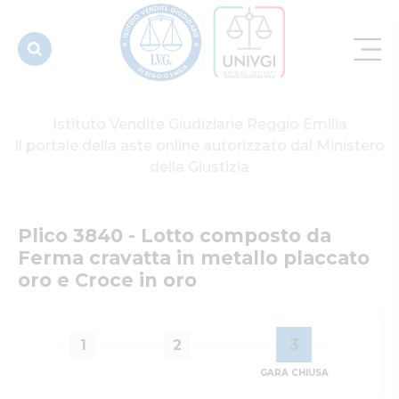
metallo
placcato oro
e Croce...
Istituto Vendite Giudiziarie Reggio Emilia
Il portale della aste online autorizzato dal Ministero
della Giustizia
Plico 3840 - Lotto composto da 
Ferma cravatta in metallo placcato 
oro e Croce in oro
3
1
2
GARA CHIUSA