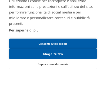
Regolamento di partecipazione alle vendite
Utilizziamo i cookie per raccogliere e analizzare
informazioni sulle prestazioni e sull'utilizzo del sito,
telematiche
per fornire funzionalità di social media e per
Informativa cookie
migliorare e personalizzare contenuti e pubblicità
Manuale operativo
presenti.
Requisiti tecnici
Per saperne di più
Consenti tutti i cookie
Nega tutto
Impostazioni dei cookie
Via Saragat, 19 - Reggio Emilia 42124 - RE
Tel:
0522/513174
| Fax:
0522/271150
Partita IVA:
02071810358
Email:
ivgre@ivgreggioemilia.it