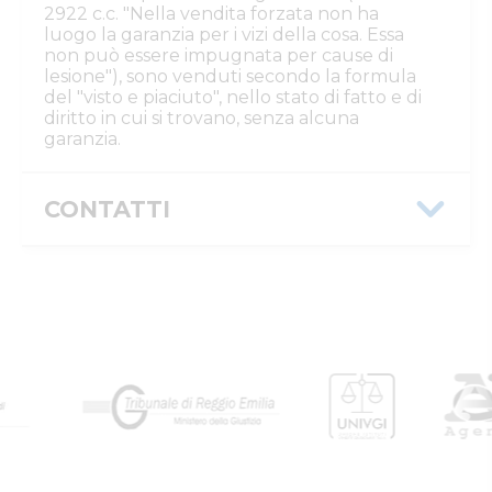
2922 c.c. "Nella vendita forzata non ha
luogo la garanzia per i vizi della cosa. Essa
non può essere impugnata per cause di
lesione"), sono venduti secondo la formula
del "visto e piaciuto", nello stato di fatto e di
diritto in cui si trovano, senza alcuna
garanzia.
CONTATTI
Istituto Vendite Giudiziarie Reggio
Emilia
Numeri di telefono
:
0522/513174
Fax
:
0522/271150
Email/PEC
:
ivgre@ivgreggioemilia.it
Skype
:
@ivgreggioemilia