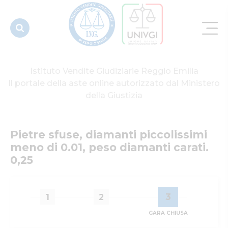
0.01, peso
diamanti
carati. 0,25
Istituto Vendite Giudiziarie Reggio Emilia
Il portale della aste online autorizzato dal Ministero
della Giustizia
Pietre sfuse, diamanti piccolissimi 
meno di 0.01, peso diamanti carati. 
0,25
3
1
2
GARA CHIUSA