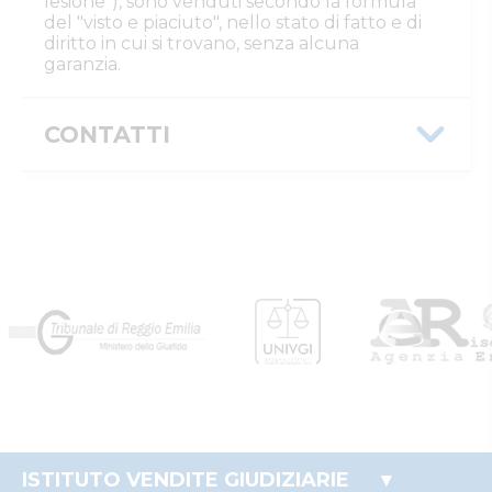
lesione"), sono venduti secondo la formula
del "visto e piaciuto", nello stato di fatto e di
diritto in cui si trovano, senza alcuna
garanzia.
CONTATTI
Istituto Vendite Giudiziarie Reggio
Emilia
Numeri di telefono
:
0522/513174
Fax
:
0522/271150
Email/PEC
:
ivgre@ivgreggioemilia.it
Skype
:
@ivgreggioemilia
ISTITUTO VENDITE GIUDIZIARIE