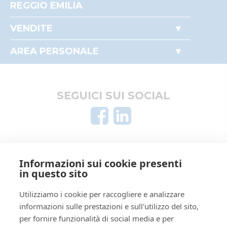
REGGIO EMILIA
Accesso autorità giudiziaria
VENDITE
Come partecipare alle aste
Immobili
Perché comprare all'asta
AREA PERSONALE
Beni mobili
Il mio profilo
Crediti e valori
I miei preferiti
Aziende
Le mie ricerche
SEGUICI SUI SOCIAL
Altro
AREA LEGALE
Informazioni sui cookie presenti
Informativa privacy
in questo sito
Trattamento dati personali
Regolamento di partecipazione alle vendite
Utilizziamo i cookie per raccogliere e analizzare
informazioni sulle prestazioni e sull'utilizzo del sito,
telematiche
per fornire funzionalità di social media e per
Informativa cookie