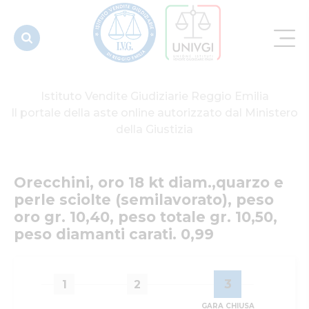
(semilavorato),
peso oro
gr...
Istituto Vendite Giudiziarie Reggio Emilia
Il portale della aste online autorizzato dal Ministero
della Giustizia
Orecchini, oro 18 kt diam.,quarzo e 
perle sciolte (semilavorato), peso 
oro gr. 10,40, peso totale gr. 10,50, 
peso diamanti carati. 0,99
3
1
2
GARA CHIUSA