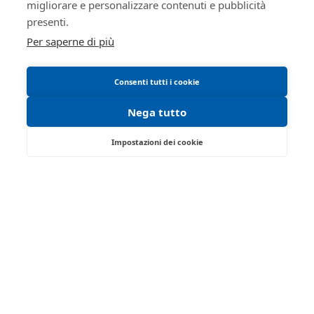
migliorare e personalizzare contenuti e pubblicità
Manuale operativo
presenti.
Requisiti tecnici
Per saperne di più
Consenti tutti i cookie
Nega tutto
Impostazioni dei cookie
Via Saragat, 19 - Reggio Emilia 42124 - RE
Tel:
0522/513174
| Fax:
0522/271150
Partita IVA:
02071810358
Email:
ivgre@ivgreggioemilia.it
Iscrizione gestori vendita telematica - Ministero della
Giustizia - P.D.G. 14/12/2021
Abilitazione pubblicazione avvisi - Ministero della
Giustizia - P.D.G. 8/03/2022