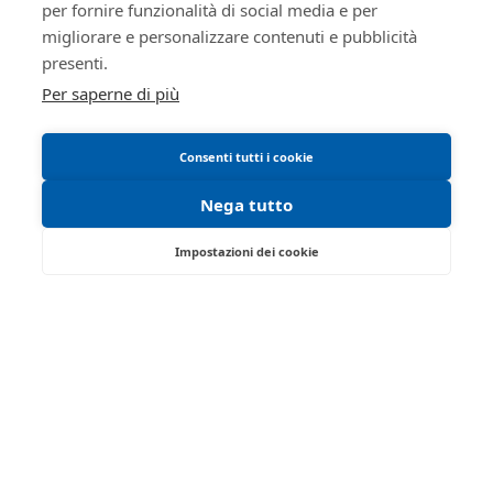
per fornire funzionalità di social media e per
Informativa cookie
Ivg
migliorare e personalizzare contenuti e pubblicità
Manuale operativo
ivgimmobili@ivgreggioemilia.it
presenti.
Requisiti tecnici
0522513174
Per saperne di più
false
Consenti tutti i cookie
true
Giudice
5173980
Nega tutto
Stanzani maserati
Impostazioni dei cookie
Niccolo'
false
Via Saragat, 19 - Reggio Emilia 42124 - RE
false
Tel:
0522/513174
| Fax:
0522/271150
Delegato alla
5173981
Partita IVA:
02071810358
vendita
Email:
ivgre@ivgreggioemilia.it
CSSCCL70C68H223R
Casasole
Iscrizione gestori vendita telematica - Ministero della
Giustizia - P.D.G. 14/12/2021
Cecilia
Abilitazione pubblicazione avvisi - Ministero della