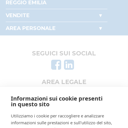
REGGIO EMILIA
Accesso autorità giudiziaria
VENDITE
Come partecipare alle aste
Immobili
Perché comprare all'asta
AREA PERSONALE
Beni mobili
Il mio profilo
Crediti e valori
I miei preferiti
Aziende
Le mie ricerche
SEGUICI SUI SOCIAL
Altro
AREA LEGALE
Informativa privacy
Informazioni sui cookie presenti
Trattamento dati personali
in questo sito
Regolamento di partecipazione alle vendite
Utilizziamo i cookie per raccogliere e analizzare
telematiche
informazioni sulle prestazioni e sull'utilizzo del sito,
Informativa cookie