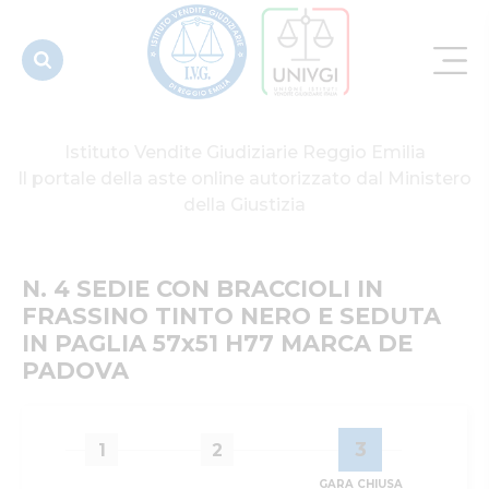
TINTO
NERO E
SEDUTA IN
PAGLIA
57x51 H77...
Istituto Vendite Giudiziarie Reggio Emilia
Il portale della aste online autorizzato dal Ministero
della Giustizia
N. 4 SEDIE CON BRACCIOLI IN 
FRASSINO TINTO NERO E SEDUTA 
IN PAGLIA 57x51 H77 MARCA DE 
PADOVA
3
1
2
GARA CHIUSA