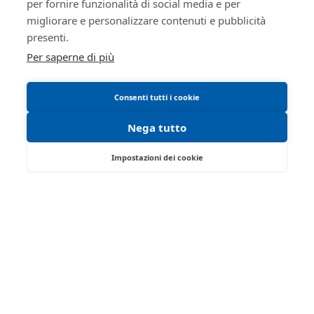
per fornire funzionalità di social media e per
Manuale operativo
migliorare e personalizzare contenuti e pubblicità
Requisiti tecnici
presenti.
Per saperne di più
Consenti tutti i cookie
Nega tutto
Impostazioni dei cookie
Via Saragat, 19 - Reggio Emilia 42124 - RE
Tel:
0522/513174
| Fax:
0522/271150
Partita IVA:
02071810358
Email:
ivgre@ivgreggioemilia.it
Iscrizione gestori vendita telematica - Ministero della
Giustizia - P.D.G. 14/12/2021
Abilitazione pubblicazione avvisi - Ministero della
Giustizia - P.D.G. 8/03/2022