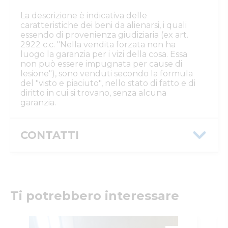
La descrizione è indicativa delle
caratteristiche dei beni da alienarsi, i quali
essendo di provenienza giudiziaria (ex art.
2922 c.c. "Nella vendita forzata non ha
luogo la garanzia per i vizi della cosa. Essa
non può essere impugnata per cause di
lesione"), sono venduti secondo la formula
del "visto e piaciuto", nello stato di fatto e di
diritto in cui si trovano, senza alcuna
garanzia.
CONTATTI
Istituto Vendite Giudiziarie Reggio
Emilia
Numeri di telefono
:
0522/513174
Fax
:
0522/271150
Ti potrebbero interessare
Email/PEC
:
ivgre@ivgreggioemilia.it
Skype
:
@ivgreggioemilia