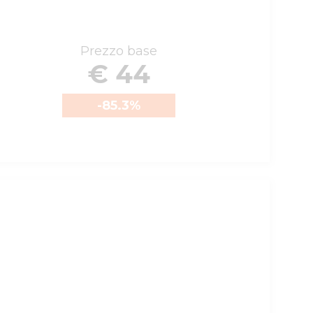
Prezzo base
€ 44
-85.3
%