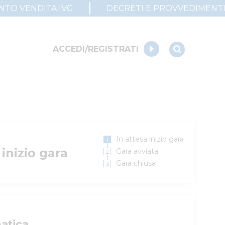
UNTO VENDITA IVG
DECRETI E PROVVEDIMENT
ACCEDI/REGISTRATI
In attesa inizio gara
 inizio gara
Gara avviata
Gara chiusa
atica