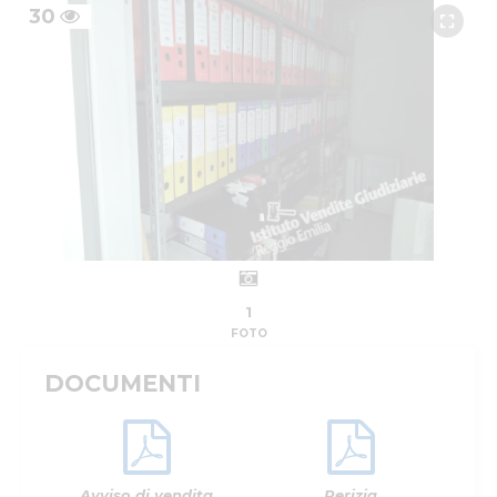
30
1
FOTO
DOCUMENTI
Avviso di vendita
Perizia