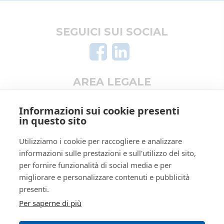
Crediti e valori
I miei preferiti
Registro
PROCEDURE CONCORSUALI
Aziende
Le mie ricerche
SEGUICI SUI SOCIAL
Altro
Rito
FALLIMENTARE (NUOVO RITO)
Numero
40
procedura
Anno
2022
AREA LEGALE
procedura
Informativa privacy
SOGGETTI
Informazioni sui cookie presenti
Trattamento dati personali
in questo sito
4946214
Istituto
Regolamento di partecipazione alle vendite
Vendite
RSSRCC64B29A509I
Utilizziamo i cookie per raccogliere e analizzare
Giudiziarie
telematiche
informazioni sulle prestazioni e sull'utilizzo del sito,
Istituto vendite giudiziarie di
Informativa cookie
reggio emilia
per fornire funzionalità di social media e per
Manuale operativo
migliorare e personalizzare contenuti e pubblicità
Ivg
Requisiti tecnici
presenti.
ivgre@ivgreggioemilia.it
Per saperne di più
0522513174