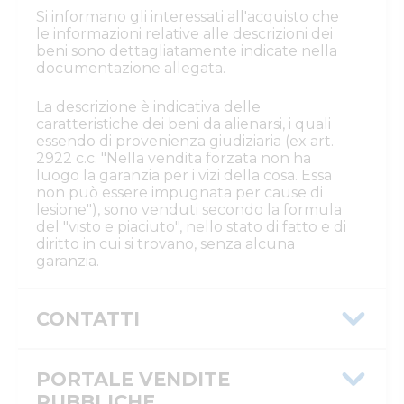
Si informano gli interessati all'acquisto che
le informazioni relative alle descrizioni dei
beni sono dettagliatamente indicate nella
documentazione allegata.
La descrizione è indicativa delle
caratteristiche dei beni da alienarsi, i quali
essendo di provenienza giudiziaria (ex art.
2922 c.c. "Nella vendita forzata non ha
luogo la garanzia per i vizi della cosa. Essa
non può essere impugnata per cause di
lesione"), sono venduti secondo la formula
del "visto e piaciuto", nello stato di fatto e di
diritto in cui si trovano, senza alcuna
garanzia.
CONTATTI
Istituto Vendite Giudiziarie Reggio
Emilia
PORTALE VENDITE
Numeri di telefono
:
0522/513174
PUBBLICHE