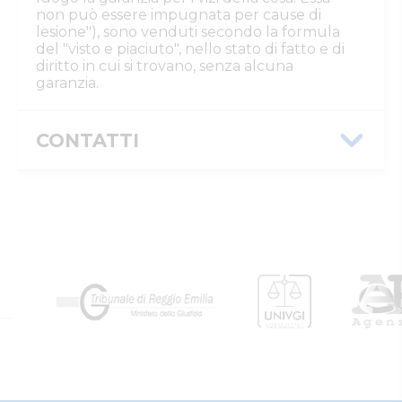
non può essere impugnata per cause di
lesione"), sono venduti secondo la formula
del "visto e piaciuto", nello stato di fatto e di
diritto in cui si trovano, senza alcuna
garanzia.
CONTATTI
Istituto Vendite Giudiziarie Reggio
Emilia
Numeri di telefono
:
0522/513174
Fax
:
0522/271150
Email/PEC
:
ivgre@ivgreggioemilia.it
Skype
:
@ivgreggioemilia