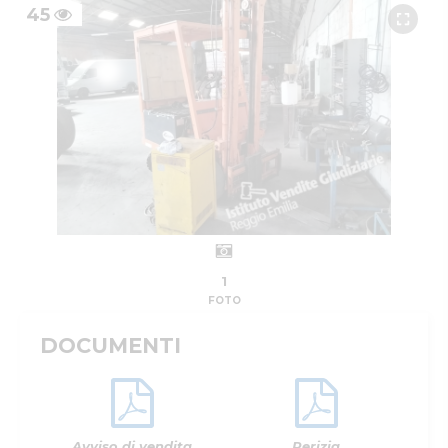
45
1
FOTO
DOCUMENTI
Avviso di vendita
Perizia