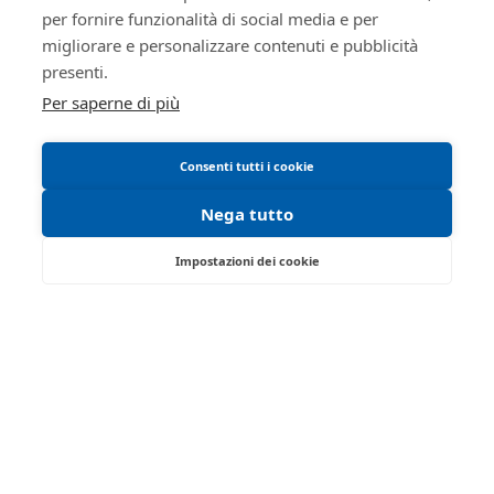
per fornire funzionalità di social media e per
Informativa cookie
migliorare e personalizzare contenuti e pubblicità
Manuale operativo
presenti.
Requisiti tecnici
Per saperne di più
Consenti tutti i cookie
Nega tutto
Impostazioni dei cookie
Via Saragat, 19 - Reggio Emilia 42124 - RE
Tel:
0522/513174
| Fax:
0522/271150
Partita IVA:
02071810358
Email:
ivgre@ivgreggioemilia.it
Iscrizione gestori vendita telematica - Ministero della
Giustizia - P.D.G. 14/12/2021