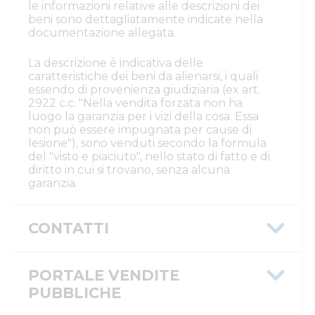
le informazioni relative alle descrizioni dei
beni sono dettagliatamente indicate nella
documentazione allegata.
La descrizione è indicativa delle
caratteristiche dei beni da alienarsi, i quali
essendo di provenienza giudiziaria (ex art.
2922 c.c. "Nella vendita forzata non ha
luogo la garanzia per i vizi della cosa. Essa
non può essere impugnata per cause di
lesione"), sono venduti secondo la formula
del "visto e piaciuto", nello stato di fatto e di
diritto in cui si trovano, senza alcuna
garanzia.
CONTATTI
Istituto Vendite Giudiziarie Reggio
Emilia
PORTALE VENDITE
Numeri di telefono
:
0522/513174
PUBBLICHE
Fax
:
0522/271150
Email/PEC
:
ivgre@ivgreggioemilia.it