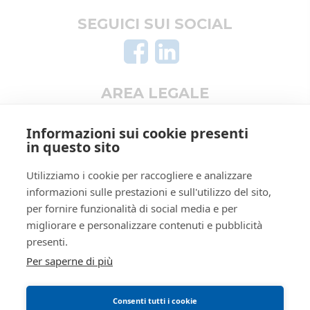
Registro
PROCEDURE CONCORSUALI
Aziende
Le mie ricerche
SEGUICI SUI SOCIAL
Altro
Rito
LIQUIDAZIONE GIUDIZIALE
(CCI)
Numero
22
procedura
AREA LEGALE
Anno
2025
procedura
Informativa privacy
Informazioni sui cookie presenti
SOGGETTI
Trattamento dati personali
in questo sito
Regolamento di partecipazione alle vendite
5356092
Istituto
Utilizziamo i cookie per raccogliere e analizzare
Vendite
telematiche
RSSRCC64B29A509I
Giudiziarie
informazioni sulle prestazioni e sull'utilizzo del sito,
Informativa cookie
Istituto vendite giudiziarie di
per fornire funzionalità di social media e per
Manuale operativo
reggio emilia
migliorare e personalizzare contenuti e pubblicità
Requisiti tecnici
Ivg
presenti.
Per saperne di più
ivgre@ivgreggioemilia.it
0522513174
Consenti tutti i cookie
true