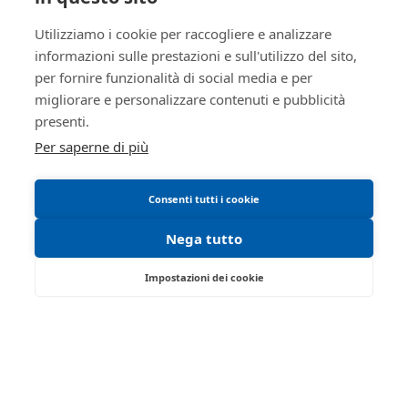
Trattamento dati personali
5212333
Istituto
Regolamento di partecipazione alle vendite
Utilizziamo i cookie per raccogliere e analizzare
Vendite
RSSRCC64B29A509I
informazioni sulle prestazioni e sull'utilizzo del sito,
Giudiziarie
telematiche
per fornire funzionalità di social media e per
Istituto vendite giudiziarie di
Informativa cookie
reggio emilia
migliorare e personalizzare contenuti e pubblicità
Manuale operativo
presenti.
Ivg
Requisiti tecnici
Per saperne di più
ivgre@ivgreggioemilia.it
0522513174
Consenti tutti i cookie
true
true
Nega tutto
ID lotto
2337763
Impostazioni dei cookie
Primo
2337763
identificativo
lotto
Via Saragat, 19 - Reggio Emilia 42124 - RE
Tel:
0522/513174
| Fax:
0522/271150
Codice lotto
1
Partita IVA:
02071810358
Genere lotto
MOBILI
Email:
ivgre@ivgreggioemilia.it