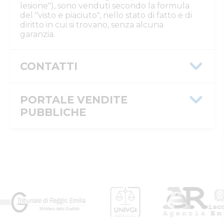
lesione"), sono venduti secondo la formula
del "visto e piaciuto", nello stato di fatto e di
diritto in cui si trovano, senza alcuna
garanzia.
CONTATTI
Istituto Vendite Giudiziarie Reggio
Emilia
PORTALE VENDITE
Numeri di telefono
:
0522/513174
PUBBLICHE
Fax
:
0522/271150
Email/PEC
:
ivgre@ivgreggioemilia.it
Skype
:
@ivgreggioemilia
Message ID
ID inserzione
4466544
PVP
Tipologia
giudiziaria
inserzione
ID procedura
988843
Tipo
giudiziaria