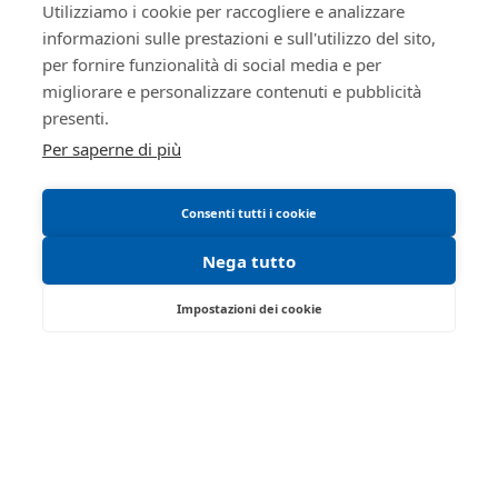
Regolamento di partecipazione alle vendite
Utilizziamo i cookie per raccogliere e analizzare
informazioni sulle prestazioni e sull'utilizzo del sito,
telematiche
per fornire funzionalità di social media e per
Informativa cookie
migliorare e personalizzare contenuti e pubblicità
Manuale operativo
presenti.
Requisiti tecnici
Per saperne di più
Consenti tutti i cookie
Nega tutto
Impostazioni dei cookie
Via Saragat, 19 - Reggio Emilia 42124 - RE
Tel:
0522/513174
| Fax:
0522/271150
Partita IVA:
02071810358
Email:
ivgre@ivgreggioemilia.it