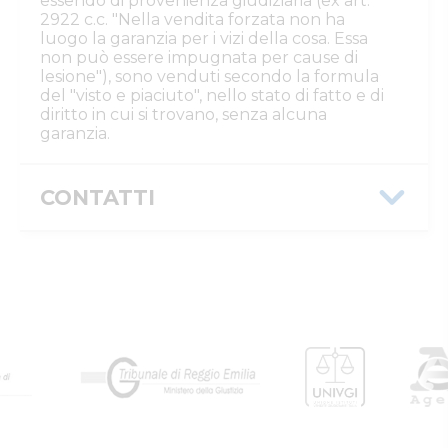
essendo di provenienza giudiziaria (ex art.
2922 c.c. "Nella vendita forzata non ha
luogo la garanzia per i vizi della cosa. Essa
non può essere impugnata per cause di
lesione"), sono venduti secondo la formula
del "visto e piaciuto", nello stato di fatto e di
diritto in cui si trovano, senza alcuna
garanzia.
CONTATTI
Istituto Vendite Giudiziarie Reggio
Emilia
Numeri di telefono
:
0522/513174
Fax
:
0522/271150
Email/PEC
:
ivgre@ivgreggioemilia.it
Skype
:
@ivgreggioemilia