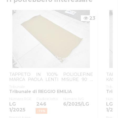
Email/PEC
:
ivgre@ivgreggioemilia.it
Skype
:
@ivgreggioemilia
23
TAPPETO IN 100% POLIOLEFINE
TAP
MARCA PAOLA LENTI MISURE 90 X
KAST
200
Tribunale
Tribun
Tribunale di REGGIO EMILIA
Trib
Numero RGE
Codice lotto
Numero IVG
Numer
LG
246
6/2025/LG
LG
1/2025
1/20
-
79
%
Prezzo base
Prezzo