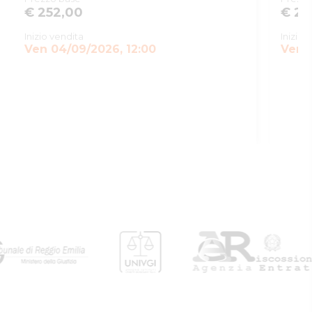
€ 252,00
€ 23
Inizio vendita
Inizio 
Ven 04/09/2026, 12:00
Ven 0