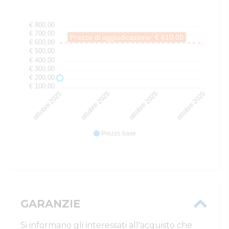
€ 800,00
€ 700,00
Prezzo di aggiudicazione: € 610,00
€ 600,00
€ 500,00
€ 400,00
€ 300,00
€ 200,00
€ 100,00
ottobre 2025
ottobre 2025
ottobre 2025
ottobre 2025
Prezzo base
GARANZIE
Si informano gli interessati all'acquisto che