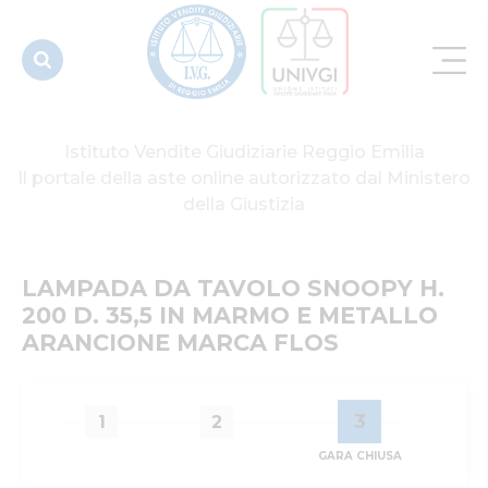
METALLO
ARANCIONE
MARCA
FLOS
Istituto Vendite Giudiziarie Reggio Emilia
Il portale della aste online autorizzato dal Ministero
della Giustizia
LAMPADA DA TAVOLO SNOOPY H. 
200 D. 35,5 IN MARMO E METALLO 
ARANCIONE MARCA FLOS
3
1
2
GARA CHIUSA