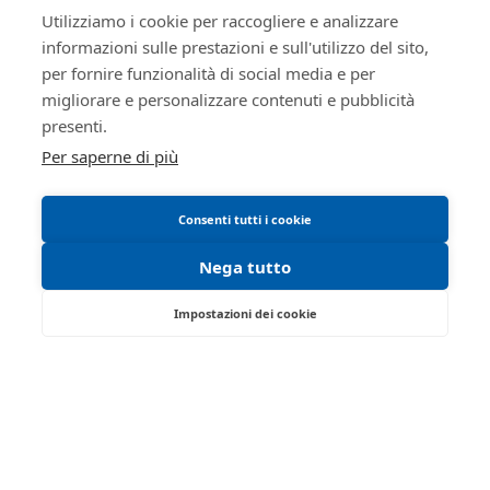
Utilizziamo i cookie per raccogliere e analizzare
telematiche
informazioni sulle prestazioni e sull'utilizzo del sito,
Informativa cookie
per fornire funzionalità di social media e per
Manuale operativo
migliorare e personalizzare contenuti e pubblicità
Requisiti tecnici
presenti.
Per saperne di più
Consenti tutti i cookie
Nega tutto
Impostazioni dei cookie
Via Saragat, 19 - Reggio Emilia 42124 - RE
Tel:
0522/513174
| Fax:
0522/271150
Partita IVA:
02071810358
Email:
ivgre@ivgreggioemilia.it
Iscrizione gestori vendita telematica - Ministero della