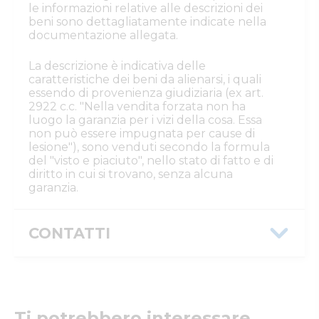
le informazioni relative alle descrizioni dei
beni sono dettagliatamente indicate nella
documentazione allegata.
La descrizione è indicativa delle
caratteristiche dei beni da alienarsi, i quali
essendo di provenienza giudiziaria (ex art.
2922 c.c. "Nella vendita forzata non ha
luogo la garanzia per i vizi della cosa. Essa
non può essere impugnata per cause di
lesione"), sono venduti secondo la formula
del "visto e piaciuto", nello stato di fatto e di
diritto in cui si trovano, senza alcuna
garanzia.
CONTATTI
Istituto Vendite Giudiziarie Reggio
Emilia
Numeri di telefono
:
0522/513174
Fax
:
0522/271150
Ti potrebbero interessare