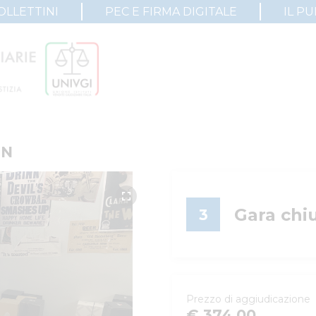
OLLETTINI
PEC E FIRMA DIGITALE
IL P
ON
Gara chi
3
Prezzo di aggiudicazione
€ 374,00