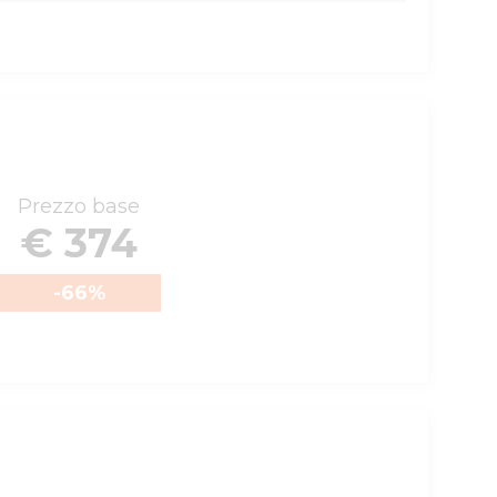
Prezzo base
€ 374
-66
%