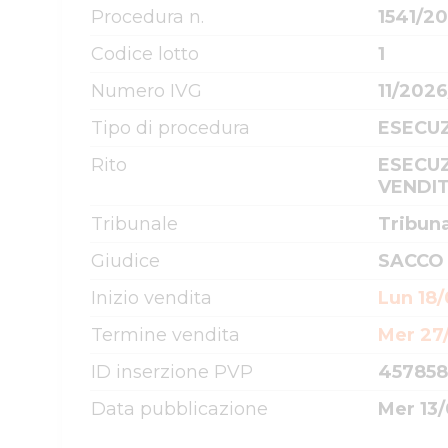
Procedura n.
1541/2
Codice lotto
1
Numero IVG
11/202
Tipo di procedura
ESECUZ
Rito
ESECUZ
VENDIT
Tribunale
Tribun
Giudice
SACCO
Inizio vendita
Lun 18/
Termine vendita
Mer 27/
ID inserzione PVP
457858
Data pubblicazione
Mer 13/