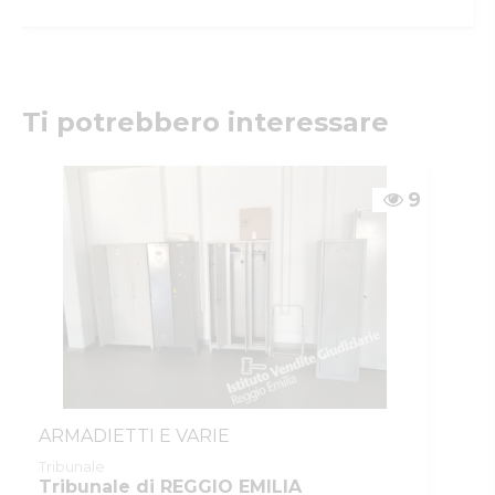
Istituto Vendite Giudiziarie Reggio
Emilia
Numeri di telefono
:
0522/513174
Fax
:
0522/271150
Ti potrebbero interessare
Email/PEC
:
ivgre@ivgreggioemilia.it
Skype
:
@ivgreggioemilia
9
ARMADIETTI E VARIE
Tribunale
Tribunale di REGGIO EMILIA