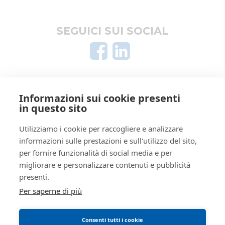
Crediti e valori
I miei preferiti
Aziende
Le mie ricerche
SEGUICI SUI SOCIAL
Altro
AREA LEGALE
Informazioni sui cookie presenti
Informativa privacy
in questo sito
Trattamento dati personali
Regolamento di partecipazione alle vendite
Utilizziamo i cookie per raccogliere e analizzare
informazioni sulle prestazioni e sull'utilizzo del sito,
telematiche
per fornire funzionalità di social media e per
Informativa cookie
migliorare e personalizzare contenuti e pubblicità
Manuale operativo
presenti.
Requisiti tecnici
Per saperne di più
Consenti tutti i cookie