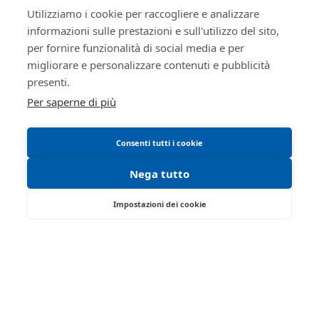
Istituto
Utilizziamo i cookie per raccogliere e analizzare
Vendite
telematiche
RSSRCC64B29A509I
Giudiziarie
informazioni sulle prestazioni e sull'utilizzo del sito,
Informativa cookie
Istituto vendite giudiziarie di
per fornire funzionalità di social media e per
Manuale operativo
reggio emilia
migliorare e personalizzare contenuti e pubblicità
Requisiti tecnici
Ivg
presenti.
Per saperne di più
ivgre@ivgreggioemilia.it
0522513174
Consenti tutti i cookie
true
true
Nega tutto
ID lotto
2435998
Impostazioni dei cookie
Primo
2435998
identificativo
Via Saragat, 19 - Reggio Emilia 42124 - RE
lotto
Tel:
0522/513174
| Fax:
0522/271150
Codice lotto
4
Partita IVA:
02071810358
Email:
ivgre@ivgreggioemilia.it
Genere lotto
MOBILI
Categoria lotto
Iscrizione gestori vendita telematica - Ministero della
ALTRA CATEGORIA