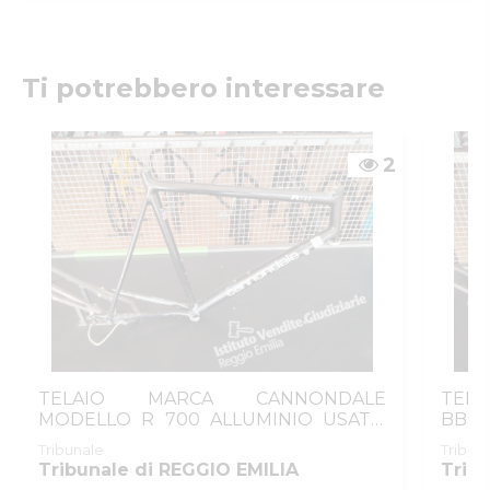
Istituto Vendite Giudiziarie Reggio
Emilia
Numeri di telefono
:
0522/513174
Fax
:
0522/271150
Ti potrebbero interessare
Email/PEC
:
ivgre@ivgreggioemilia.it
Skype
:
@ivgreggioemilia
2
TELAIO MARCA CANNONDALE
TEL
MODELLO R 700 ALLUMINIO USATO
BB E
TAGLIA 56
Tribunale
Tribun
Tribunale di REGGIO EMILIA
Trib