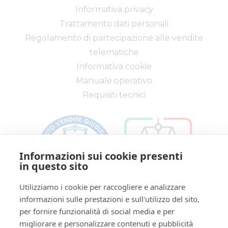
Informativa privacy
Trattamento dati personali
Regolamento di partecipazione alle vendite
telematiche
Informativa cookie
Manuale operativo
Requisiti tecnici
Informazioni sui cookie presenti
in questo sito
Utilizziamo i cookie per raccogliere e analizzare
informazioni sulle prestazioni e sull'utilizzo del sito,
Via Saragat, 19 - Reggio Emilia 42124 - RE
per fornire funzionalità di social media e per
Tel:
0522/513174
| Fax:
0522/271150
migliorare e personalizzare contenuti e pubblicità