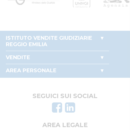
ISTITUTO VENDITE GIUDIZIARIE
REGGIO EMILIA
Accesso autorità giudiziaria
VENDITE
Come partecipare alle aste
Immobili
Perché comprare all'asta
AREA PERSONALE
Beni mobili
Il mio profilo
Crediti e valori
I miei preferiti
Aziende
Le mie ricerche
SEGUICI SUI SOCIAL
Altro
AREA LEGALE