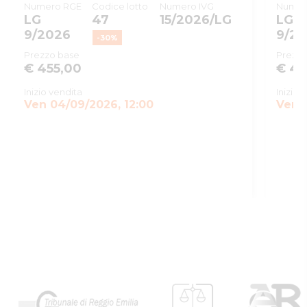
Numero RGE
Codice lotto
Numero IVG
Numer
LG
47
15/2026/LG
LG
9/2026
9/2
-
30
%
Prezzo base
Prezzo
€ 455,00
€ 45
Inizio vendita
Inizio 
Ven 04/09/2026, 12:00
Ven 0