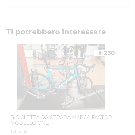
Istituto Vendite Giudiziarie Reggio
Emilia
Numeri di telefono
:
0522/513174
Fax
:
0522/271150
Ti potrebbero interessare
Email/PEC
:
ivgre@ivgreggioemilia.it
Skype
:
@ivgreggioemilia
230
BICICLETTA DA STRADA MARCA FACTOR
MODELLO ONE
Tribunale