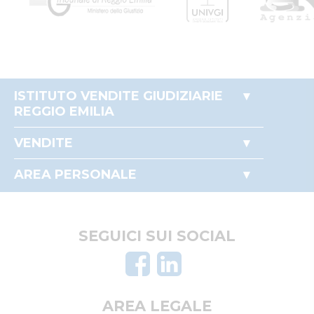
ISTITUTO VENDITE GIUDIZIARIE
REGGIO EMILIA
Accesso autorità giudiziaria
VENDITE
Come partecipare alle aste
Immobili
Perché comprare all'asta
AREA PERSONALE
Beni mobili
Il mio profilo
Crediti e valori
I miei preferiti
Aziende
Le mie ricerche
SEGUICI SUI SOCIAL
Altro
AREA LEGALE