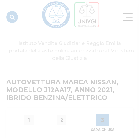
ANNO 2021,
IBRIDO
BENZINA/ELETTRICO
Istituto Vendite Giudiziarie Reggio Emilia
Il portale della aste online autorizzato dal Ministero
della Giustizia
AUTOVETTURA MARCA NISSAN, 
MODELLO J12AA17, ANNO 2021, 
IBRIDO BENZINA/ELETTRICO
3
1
2
GARA CHIUSA