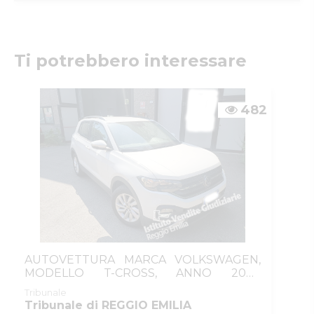
Istituto Vendite Giudiziarie Reggio
Emilia
Numeri di telefono
:
0522/513174
Fax
:
0522/271150
Ti potrebbero interessare
Email/PEC
:
ivgre@ivgreggioemilia.it
Skype
:
@ivgreggioemilia
482
AUTOVETTURA MARCA VOLKSWAGEN,
MODELLO T-CROSS, ANNO 2020
BENZINA
Tribunale
Tribunale di REGGIO EMILIA