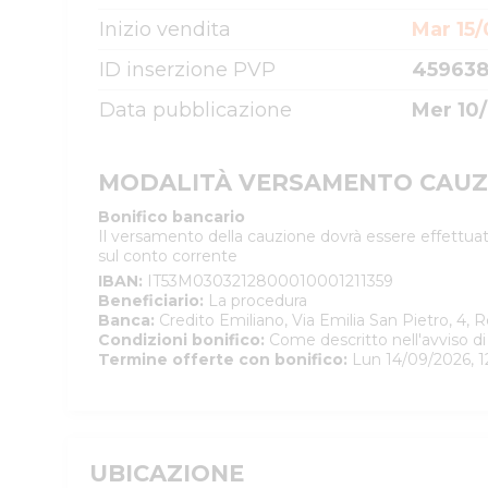
Inizio vendita
Mar 15/
ID inserzione PVP
45963
Data pubblicazione
Mer 10
MODALITÀ VERSAMENTO CAUZ
Bonifico bancario
Il versamento della cauzione dovrà essere effettuat
sul conto corrente
IBAN
:
IT53M0303212800010001211359
Beneficiario
:
La procedura
Banca
:
Credito Emiliano, Via Emilia San Pietro, 4, 
Condizioni bonifico
:
Come descritto nell'avviso di
Termine offerte con bonifico
:
Lun 14/09/2026, 1
UBICAZIONE