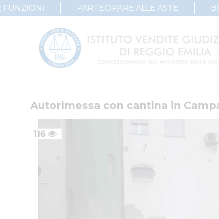
 FUNZIONI
PARTECIPARE ALLE ASTE
B
Autorimessa con cantina in Campa
116