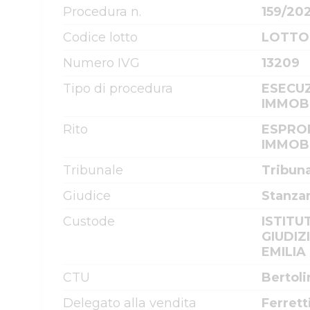
Procedura n.
159/20
Codice lotto
LOTTO
Numero IVG
13209
Tipo di procedura
ESECUZ
IMMOBI
Rito
ESPRO
IMMOBI
Tribunale
Tribun
Giudice
Stanzan
Custode
ISTITU
GIUDIZ
EMILIA
CTU
Bertoli
Delegato alla vendita
Ferrett