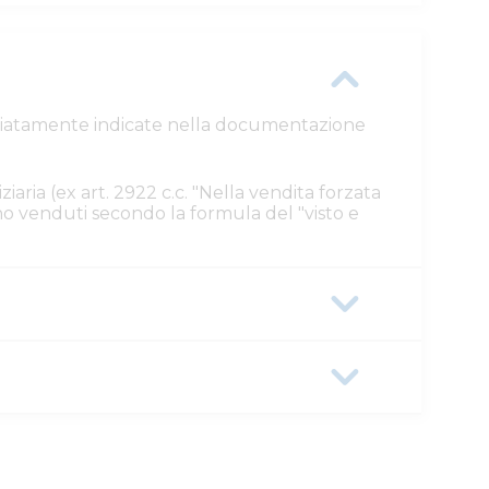
ttagliatamente indicate nella documentazione
ziaria (ex art. 2922 c.c. "Nella vendita forzata
ono venduti secondo la formula del "visto e
b52-0a586441166e