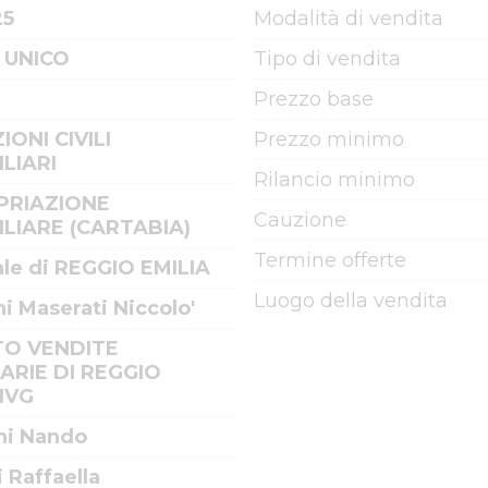
25
Modalità di vendita
 UNICO
Tipo di vendita
Prezzo base
IONI CIVILI
Prezzo minimo
LIARI
Rilancio minimo
PRIAZIONE
Cauzione
LIARE (CARTABIA)
Termine offerte
ale di REGGIO EMILIA
Luogo della vendita
i Maserati Niccolo'
TO VENDITE
IARIE DI REGGIO
 IVG
ni Nando
i Raffaella