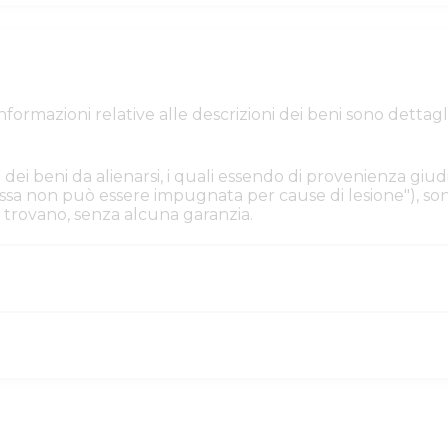
e informazioni relative alle descrizioni dei beni sono de
 dei beni da alienarsi, i quali essendo di provenienza giudi
. Essa non può essere impugnata per cause di lesione"), s
i si trovano, senza alcuna garanzia.
ilia
590584d8-707e-11f1-a
4596380
IA IVG