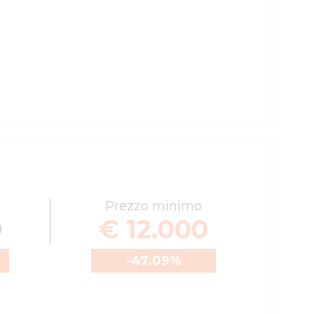
Prezzo minimo
0
€ 12.000
-47.09
%