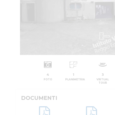
4
1
3
FOTO
PLANIMETRIA
VIRTUAL
TOUR
DOCUMENTI