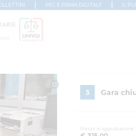
OLLETTINI
PEC E FIRMA DIGITALE
IL P
Gara chi
3
Prezzo di aggiudicazione
€ 315,00