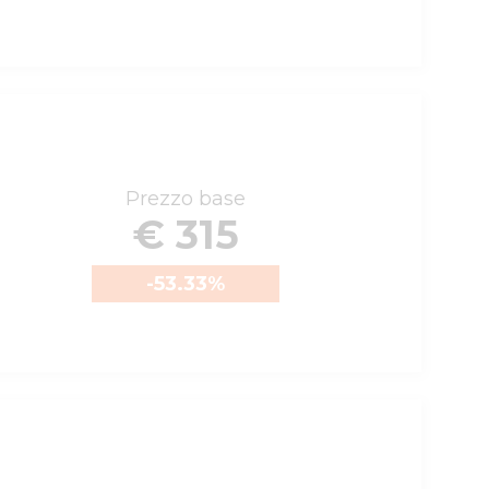
Prezzo base
€ 315
-53.33
%