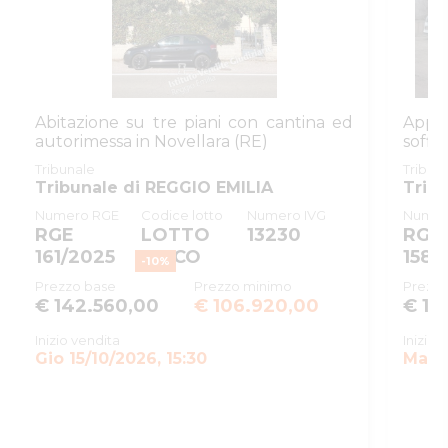
giudiziaria
ID registro
ESECUZIONI_CIVILI_IMMOBILIARI
ID rito
EICA
ID tribunale
0350330099
Abitazione su tre piani con cantina ed
Appa
autorimessa in Novellara (RE)
soffi
Tribunale
Tribunale di REGGIO EMILIA
Tribunale
Tribun
Registro
ESECUZIONI CIVILI IMMOBILIARI
Tribunale di REGGIO EMILIA
Trib
Numero RGE
Codice lotto
Numero IVG
Numer
Rito
ESPROPRIAZIONE IMMOBILIARE (
RGE
LOTTO
13230
RGE
Numero
83
161/2025
UNICO
158/
-
10
%
procedura
Prezzo base
Prezzo minimo
Prezzo
€ 142.560,00
€ 106.920,00
€ 11
Anno
2025
procedura
Inizio vendita
Inizio 
Gio 15/10/2026, 15:30
SOGGETTI
Mar 1
5463704
Istituto
Vendite
RSSRCC64B29A509I
Giudiziarie