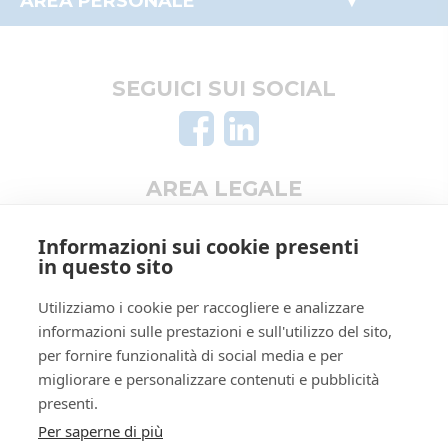
AREA PERSONALE
Stefano
Beni mobili
Il mio profilo
stefano.muzzarelli@postacertifica
Crediti e valori
I miei preferiti
0522271642
Aziende
Le mie ricerche
SEGUICI SUI SOCIAL
Altro
true
false
ID lotto
2440503
AREA LEGALE
Primo
2440503
identificativo
Informativa privacy
lotto
Informazioni sui cookie presenti
Trattamento dati personali
in questo sito
Codice lotto
LOTTO UNICO
Regolamento di partecipazione alle vendite
Genere lotto
IMMOBILI
Utilizziamo i cookie per raccogliere e analizzare
telematiche
informazioni sulle prestazioni e sull'utilizzo del sito,
Categoria
IMMOBILE RESIDENZIALE
Informativa cookie
lotto
per fornire funzionalità di social media e per
Manuale operativo
migliorare e personalizzare contenuti e pubblicità
Indirizzo
Via Amelia Sartoretti, 4
Requisiti tecnici
presenti.
Città
42046
Per saperne di più