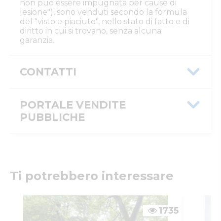
non può essere impugnata per cause di
lesione"), sono venduti secondo la formula
del "visto e piaciuto", nello stato di fatto e di
diritto in cui si trovano, senza alcuna
garanzia.
CONTATTI
Istituto Vendite Giudiziarie Reggio
Emilia
PORTALE VENDITE
Numeri di telefono
:
0522/513174
PUBBLICHE
Fax
:
0522/271150
Email/PEC
:
ivgre@ivgreggioemilia.it
Skype
:
@ivgreggioemilia
Message ID
6ccba8d6-803e-11f1-a589-
0a5864411920
Custode
ISTITUTO VENDITE GIUDIZIARIE DI REGGIO EMILIA
ID inserzione
4574960
Ti potrebbero interessare
IVG
PVP
Numeri di telefono
:
0522513174
Email/PEC
:
ivgimmobili@ivgreggioemilia.it
Tipologia
giudiziaria
inserzione
1735
ID procedura
1007448