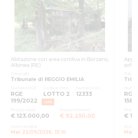
Tipo
giudiziaria
procedura
ID procedura
1007448
giudiziaria
ID registro
ESECUZIONI_CIVILI_IMMOBILIARI
ID rito
EICA
Abitazione con area cortiliva in Borzano,
Appa
ID tribunale
0350330099
Albinea (RE)
soffi
Tribunale
Tribunale di REGGIO EMILIA
Tribunale
Tribun
Tribunale di REGGIO EMILIA
Trib
Registro
ESECUZIONI CIVILI IMMOBILIARI
Numero RGE
Codice lotto
Numero IVG
Numer
RGE
LOTTO 2
12333
RGE
Rito
ESPROPRIAZIONE IMMOBILIARE
199/2022
158/
(CARTABIA)
-
41
%
Prezzo base
Prezzo minimo
Prezzo
Numero
80
€ 123.000,00
€ 92.250,00
€ 11
procedura
Inizio vendita
Inizio 
Anno
2023
Mar 22/09/2026, 15:10
Mar 1
procedura