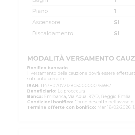
Bagni
1
Piano
1
Ascensore
Si
Riscaldamento
Si
MODALITÀ VERSAMENTO CAUZ
Bonifico bancario
Il versamento della cauzione dovrà essere effettuat
sul conto corrente
IBAN
:
IT47E0707212805000000756567
Beneficiario
:
La procedura
Banca
:
Emilbanca, Via Adua, 97/D, Reggio Emilia
Condizioni bonifico
:
Come descritto nell'avviso di
Termine offerte con bonifico
:
Mer 18/02/2026, 1