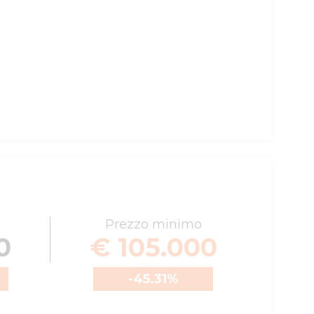
Prezzo minimo
0
€ 105.000
-45.31
%