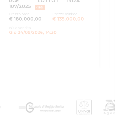
RGE
LOTTO 1
13124
Rito
ESPROPRIAZIONE IMMOBILIARE
107/2025
(CARTABIA)
-
18
%
Prezzo base
Prezzo minimo
Numero
86
€ 180.000,00
€ 135.000,00
procedura
Inizio vendita
Anno
2025
Gio 24/09/2026, 14:30
procedura
SOGGETTI
5428101
Delegato alla
vendita
MZZSFN69A07H223R
Muzzarelli
Stefano
true
false
Giudice
5428102
Stanzani maserati