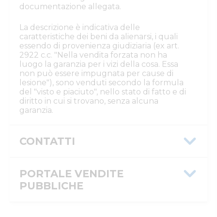
documentazione allegata.
La descrizione è indicativa delle
caratteristiche dei beni da alienarsi, i quali
essendo di provenienza giudiziaria (ex art.
2922 c.c. "Nella vendita forzata non ha
luogo la garanzia per i vizi della cosa. Essa
non può essere impugnata per cause di
lesione"), sono venduti secondo la formula
del "visto e piaciuto", nello stato di fatto e di
diritto in cui si trovano, senza alcuna
garanzia.
CONTATTI
Istituto Vendite Giudiziarie Reggio
Emilia
PORTALE VENDITE
Numeri di telefono
:
0522/513174
PUBBLICHE
Fax
:
0522/271150
Email/PEC
:
ivgre@ivgreggioemilia.it
Skype
:
@ivgreggioemilia
Message ID
37763f6e-803e-11f1-a589-