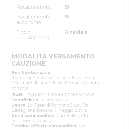
Riscaldamento
Si
Riscaldamento
Si
autonomo
Tipo di
A caldaia
riscaldamento
MODALITÀ VERSAMENTO
CAUZIONE
Bonifico bancario
Il versamento della cauzione dovrà essere
effettuato da parte degli offerenti sul conto
corrente
IBAN
:
IT57D0627012800CC0680340872
Beneficiario
:
La procedura
Banca
:
La Cassa di Ravenna S.p.a., Via
Battaglione Toscano, 1, Reggio Emilia
Condizioni bonifico
:
Come descritto
nell'avviso di vendita
Termine offerte con bonifico
:
Lun