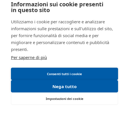
Informazioni sui cookie presenti
Trattamento dati personali
in questo sito
Genere lotto
IMMOBILI
Regolamento di partecipazione alle vendite
Categoria
IMMOBILE RESIDENZIALE
Utilizziamo i cookie per raccogliere e analizzare
telematiche
lotto
informazioni sulle prestazioni e sull'utilizzo del sito,
Informativa cookie
Indirizzo
Via Louis Braille 14/B
per fornire funzionalità di social media e per
Manuale operativo
migliorare e personalizzare contenuti e pubblicità
Città
42013
Requisiti tecnici
presenti.
Città
Casalgrande
Per saperne di più
Provincia
Reggio Emilia
Regione
Emilia-Romagna
Consenti tutti i cookie
Nazione
Italia
Nega tutto
Descrizione IT
In fabbricato residenziale - tipo
abbinato - a quattro alloggi,
Impostazioni dei cookie
piena proprietà di abitazione di
tipo civile con accesso
Via Saragat, 19 - Reggio Emilia 42124 - RE
pedonale indipendente
Tel:
0522/513174
| Fax:
0522/271150
dall’area cortiliva esclusiva al
Partita IVA:
02071810358
piano terra