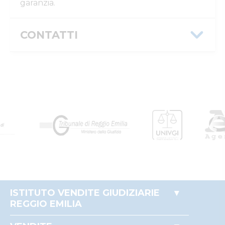
garanzia.
CONTATTI
Istituto Vendite Giudiziarie Reggio
Emilia
Numeri di telefono
:
0522/513174
Fax
:
0522/271150
Email/PEC
:
ivgre@ivgreggioemilia.it
Skype
:
@ivgreggioemilia
ISTITUTO VENDITE GIUDIZIARIE
REGGIO EMILIA
Accesso autorità giudiziaria