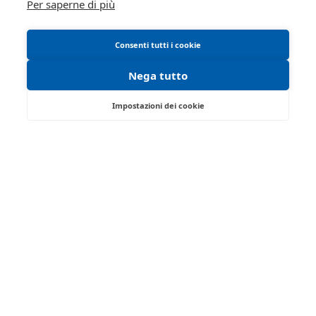
Per saperne di più
Consenti tutti i cookie
Nega tutto
Impostazioni dei cookie
Via Saragat, 19 - Reggio Emilia 42124 - RE
Tel:
0522/513174
| Fax:
0522/271150
Partita IVA:
02071810358
Email:
ivgre@ivgreggioemilia.it
Iscrizione gestori vendita telematica - Ministero della
Giustizia - P.D.G. 14/12/2021
Abilitazione pubblicazione avvisi - Ministero della
Giustizia - P.D.G. 8/03/2022