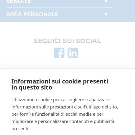
VENDITE
Come partecipare alle aste
Immobili
Perché comprare all'asta
AREA PERSONALE
Beni mobili
Il mio profilo
Crediti e valori
I miei preferiti
Aziende
Le mie ricerche
SEGUICI SUI SOCIAL
Altro
AREA LEGALE
Informazioni sui cookie presenti
Informativa privacy
in questo sito
Trattamento dati personali
Regolamento di partecipazione alle vendite
Utilizziamo i cookie per raccogliere e analizzare
informazioni sulle prestazioni e sull'utilizzo del sito,
telematiche
per fornire funzionalità di social media e per
Informativa cookie
migliorare e personalizzare contenuti e pubblicità
Manuale operativo
presenti.
Requisiti tecnici