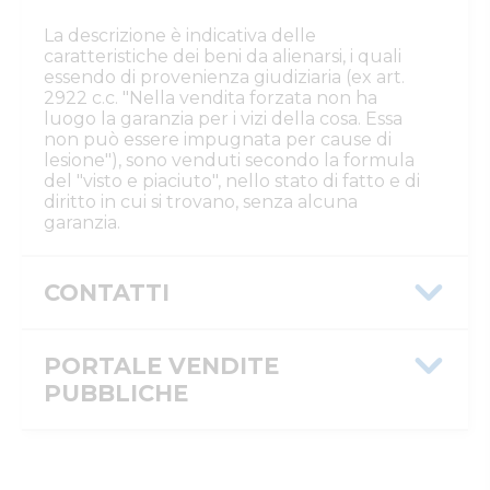
La descrizione è indicativa delle
caratteristiche dei beni da alienarsi, i quali
essendo di provenienza giudiziaria (ex art.
2922 c.c. "Nella vendita forzata non ha
luogo la garanzia per i vizi della cosa. Essa
non può essere impugnata per cause di
lesione"), sono venduti secondo la formula
del "visto e piaciuto", nello stato di fatto e di
diritto in cui si trovano, senza alcuna
garanzia.
CONTATTI
Istituto Vendite Giudiziarie Reggio
Emilia
PORTALE VENDITE
Numeri di telefono
:
0522/513174
PUBBLICHE
Fax
:
0522/271150
Email/PEC
:
ivgre@ivgreggioemilia.it
Skype
:
@ivgreggioemilia
Message ID
779cc056-7aa5-11f1-ab52-0a5864
Custode
ID inserzione
4596352