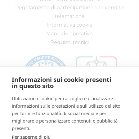
lotto
Regolamento di partecipazione alle vendite
Codice lotto
LOTTO UNICO
telematiche
Genere lotto
IMMOBILI
Informativa cookie
Categoria
IMMOBILE RESIDENZIALE
Manuale operativo
lotto
Requisiti tecnici
Indirizzo
Via C. Colombo, 18
Città
42020
Città
Quattro Castella
Informazioni sui cookie presenti
Provincia
Reggio Emilia
in questo sito
Regione
Emilia-Romagna
Utilizziamo i cookie per raccogliere e analizzare
Nazione
Italia
informazioni sulle prestazioni e sull'utilizzo del sito,
Via Saragat, 19 - Reggio Emilia 42124 - RE
per fornire funzionalità di social media e per
Descrizione IT
Abitazione in villino, posta al pian
edificio rustico a uso residenzial
Tel:
0522/513174
| Fax:
0522/271150
migliorare e personalizzare contenuti e pubblicità
cortiliva di pertinenza oltre a ca
Partita IVA:
02071810358
presenti.
autormessa situate in edificio lim
Email:
ivgre@ivgreggioemilia.it
Per saperne di più
Superficie commerciale abitazio