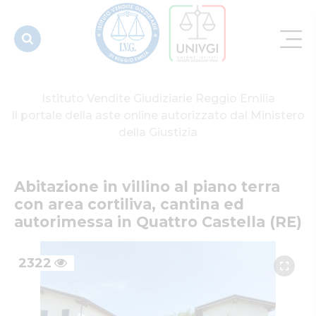
cortiliva,
cantina
ed
autorimes...
Istituto Vendite Giudiziarie Reggio Emilia
Il portale della aste online autorizzato dal Ministero
della Giustizia
Abitazione in villino al piano terra 
con area cortiliva, cantina ed 
autorimessa in Quattro Castella (RE)
2322