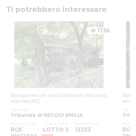
ISTITUTO VENDITE GIUDIZIARIE DI REGGIO EMILIA
PVP
Ti potrebbero interessare
IVG
Numeri di telefono
:
0522513174
Tipologia
giudiziaria
Email/PEC
:
ivgimmobili@ivgreggioemilia.it
inserzione
1736
ID procedura
1010436
Tipo
giudiziaria
procedura
ID procedura
1010436
giudiziaria
ID registro
ESECUZIONI_CIVILI_IMMOBILIARI
ID rito
EICA
ID tribunale
0350330099
Abitazione con area cortiliva in Borzano,
Appa
Albinea (RE)
ascen
Tribunale
Tribunale di REGGIO EMILIA
quarti
Tribunale
Tribun
Registro
ESECUZIONI CIVILI IMMOBILIARI
Tribunale di REGGIO EMILIA
Trib
Numero RGE
Codice lotto
Numero IVG
Numer
Rito
ESPROPRIAZIONE IMMOBILIARE (
RGE
LOTTO 2
12333
RGE
Numero
17