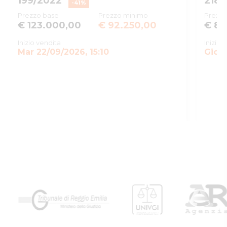
199/2022
218/
-
41
%
procedura
Prezzo base
Prezzo minimo
Prezzo
€ 123.000,00
€ 92.250,00
€ 86
Anno
2025
procedura
Inizio vendita
Inizio 
Mar 22/09/2026, 15:10
SOGGETTI
Gio 0
5515897
Istituto
Vendite
RSSRCC64B29A509I
Giudiziarie
Istituto vendite giudiziarie di re
Ivg
ivgimmobili@ivgreggioemilia.it
0522513174
false
true
Giudice
5515898
Sommariva