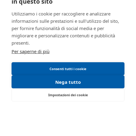
in questo sito
SOGGETTI
Trattamento dati personali
Regolamento di partecipazione alle vendite
Utilizziamo i cookie per raccogliere e analizzare
5130733
Delegato alla
informazioni sulle prestazioni e sull'utilizzo del sito,
vendita
telematiche
FTZNDR72M27I462U
per fornire funzionalità di social media e per
Informativa cookie
Fatuzzo
migliorare e personalizzare contenuti e pubblicità
Manuale operativo
presenti.
Andrea
Requisiti tecnici
Per saperne di più
true
false
Consenti tutti i cookie
Giudice
5130734
Nega tutto
Sommariva
Camilla
Impostazioni dei cookie
false
false
Via Saragat, 19 - Reggio Emilia 42124 - RE
Custode
5130735
Tel:
0522/513174
| Fax:
0522/271150
Partita IVA:
02071810358
RSSRCC64B29A509I