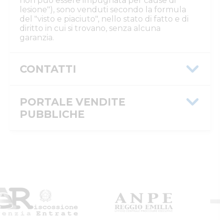
non può essere impugnata per cause di
lesione"), sono venduti secondo la formula
del "visto e piaciuto", nello stato di fatto e di
diritto in cui si trovano, senza alcuna
garanzia.
CONTATTI
Istituto Vendite Giudiziarie Reggio
Emilia
PORTALE VENDITE
Numeri di telefono
:
0522/513174
PUBBLICHE
Fax
:
0522/271150
Email/PEC
:
ivgre@ivgreggioemilia.it
Skype
:
@ivgreggioemilia
Message ID
aa783c08-b63a-11f0-b84f-
0a5864421613
Custode
ISTITUTO VENDITE GIUDIZIARIE DI REGGIO EMILIA
ID inserzione
4430046
IVG
PVP
Numeri di telefono
:
0522513174
Email/PEC
:
ivgimmobili@ivgreggioemilia.it
Tipologia
giudiziaria
inserzione
ID procedura
979416