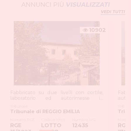
ANNUNCI PIÙ
VISUALIZZATI
VEDI TUTTI
10902
Fabbricato su due livelli con cortile,
Fabb
laboratorio ed autorimesse in
auto
Cadelbos...
Corre
Tribunale
Tribun
Tribunale di REGGIO EMILIA
Trib
Numero RGE
Codice lotto
Numero IVG
Numer
RGE
LOTTO
12435
RGE