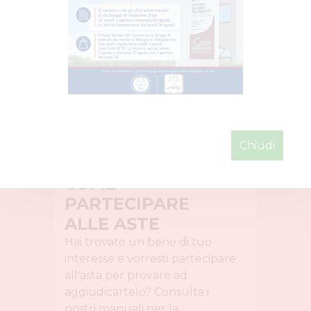
Chiudi
COME
PARTECIPARE
ALLE ASTE
Hai trovato un bene di tuo
interesse e vorresti partecipare
all'asta per provare ad
aggiudicartelo? Consulta i
nostri manuali per la