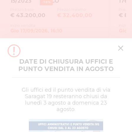
15/2023
UNICO
176/
-
78
%
Prezzo base
Prezzo minimo
Prezzo
€ 43.200,00
€ 32.400,00
€ 87
Inizio vendita
Inizio 
Gio 17/09/2026, 16:10
Gio 1
DATE DI CHIUSURA UFFICI E
PUNTO VENDITA IN AGOSTO
Gli uffici ed il punto vendita di via
Saragat 19 resteranno chiusi da
lunedì 3 agosto a domenica 23
agosto.