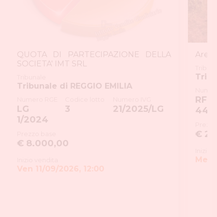
QUOTA DI PARTECIPAZIONE DELLA
Aree e
SOCIETA' IMT SRL
Tribun
Trib
Tribunale
Tribunale di REGGIO EMILIA
Numer
RF
Numero RGE
Codice lotto
Numero IVG
LG
3
21/2025/LG
44/
1/2024
Prezzo
€ 25
Prezzo base
€ 8.000,00
Inizio 
Mer 0
Inizio vendita
Ven 11/09/2026, 12:00