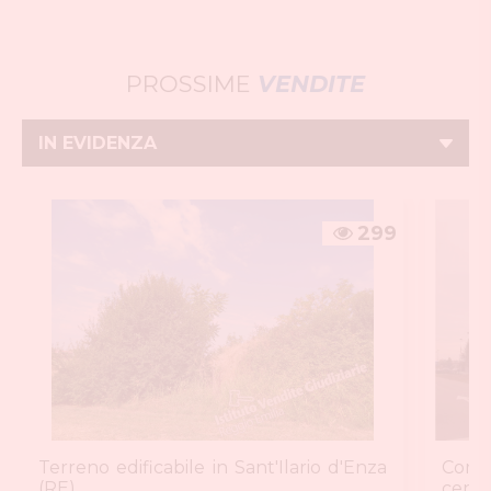
PROSSIME
VENDITE
299
Terreno edificabile in Sant'Ilario d'Enza
Comp
(RE)
cente