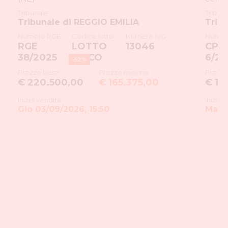
Tribunale
Tribun
Tribunale di REGGIO EMILIA
Trib
Numero RGE
Codice lotto
Numero IVG
Numer
RGE
LOTTO
13046
CP
38/2025
UNICO
6/20
-
52
%
Prezzo base
Prezzo minimo
Prezzo
€ 220.500,00
€ 165.375,00
€ 1.
Inizio vendita
Inizio 
Gio 03/09/2026, 15:50
Mar 1